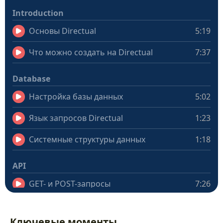
Introduction
Основы Directual
5:19
Что можно создать на Directual
7:37
Database
Настройка базы данных
5:02
Язык запросов Directual
1:23
Системные структуры данных
1:18
API
GET- и POST-запросы
7:26
Ролевой доступ и безопасность
4:44
Ключевые моменты