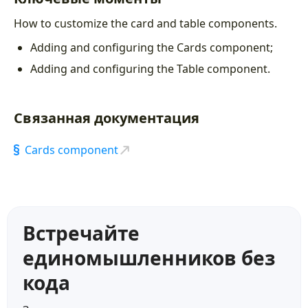
Вебхуки
3:59
How to customize the card and table components.
Фильтрация и сортировка
3:50
Adding and configuring the Cards component;
Параметры запросов
5:38
Adding and configuring the Table component.
Web-pages
Связанная документация
Настройка интерфейса
4:49
Cards component
Основные настройки веб-страниц
10:03
Формы
12:59
Карточки и таблицы
9:22
Встречайте
Кнопки действий
29:06
единомышленников без
Параметры и подстраницы
19:24
кода
Фильтры для карточек/таблиц
1:50