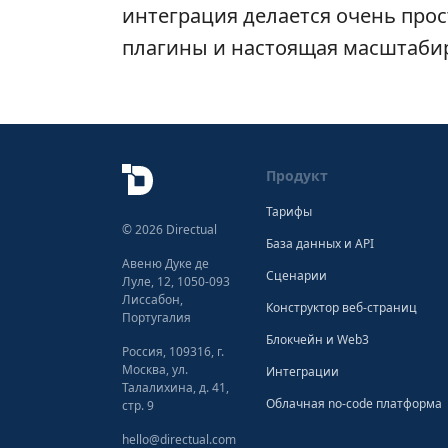
интеграция делается очень прос
плагины и настоящая масштаби
Продукт
Тарифы
© 2026 Directual
База данных и API
Авеню Дуке де
Сценарии
Луле, 12, 1050-093
Лиссабон,
Конструктор веб-страниц
Португалия
Блокчейн и Web3
Россия, 109316, г.
Москва, ул.
Интеграции
Талалихина, д. 41,
Облачная no-code платформа
стр. 9
hello@directual.com