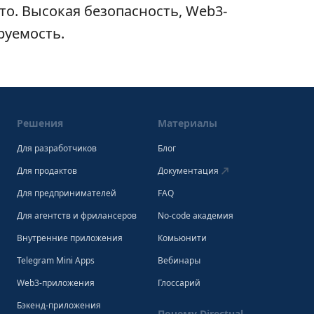
то. Высокая безопасность, Web3-
руемость.
Решения
Материалы
Для разработчиков
Блог
Для продактов
Документация
Для предпринимателей
FAQ
Для агентств и фрилансеров
No-code академия
Внутренние приложения
Комьюнити
Telegram Mini Apps
Вебинары
Web3-приложения
Глоссарий
Бэкенд-приложения
Почему Directual