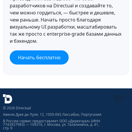
разработчиков на Directual и создавайте то,
чем можно гордиться, — быстрее и дешевле,
чем раньше. Начать просто благодаря
визуальному UI разработки, масштабировать
так же просто с enterprise-grade базами данных
и бэкендом.
Начать бесплатно
🇷🇺
© 2026 Directual
Авеню Дуке де Луле, 12, 1050-093 Лиссабон, Португалия
В России сервис предоставляет ООО «Дирекчуал» (ИНН
7743927983) — 109316, г. Москва, ул. Талалихина, д. 41,
стр. 9