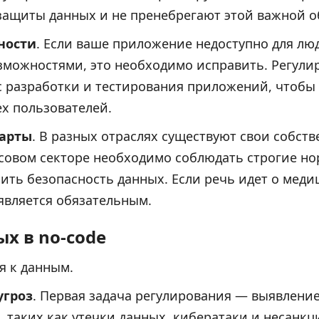
ащиты данных и не пренебрегают этой важной о
ности
. Если ваше приложение недоступно для лю
можностями, это необходимо исправить. Регулир
с разработки и тестирования приложений, чтобы
ех пользователей.
дарты
. В разных отраслях существуют свои собст
совом секторе необходимо соблюдать строгие нор
ить безопасность данных. Если речь идет о меди
является обязательным.
х в no-code
я к данным.
угроз
. Первая задача регулирования — выявление
и, таких как утечки данных, кибератаки и несан