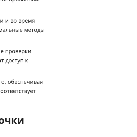
и и во время
имальные методы
ие проверки
т доступ к
го, обеспечивая
оответствует
точки