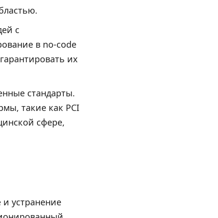
бластью.
дей с
ование в no-code
 гарантировать их
венные стандарты.
мы, такие как PCI
цинской сфере,
 и устранение
кционированный