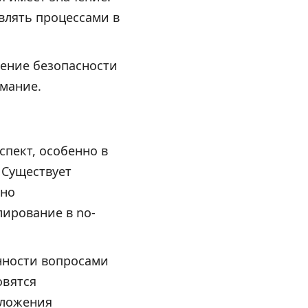
влять процессами в
чение безопасности
имание.
спект, особенно в
 Существует
жно
лирование в no-
нности вопросами
овятся
иложения