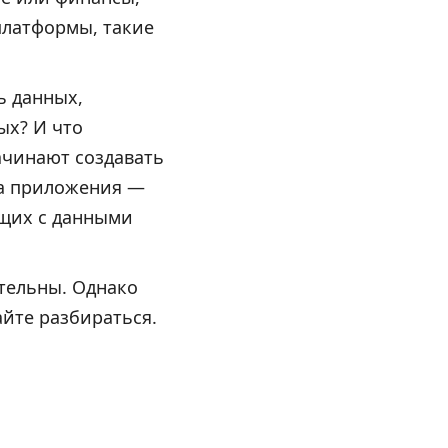
платформы, такие
ь данных,
ых? И что
ачинают создавать
па приложения —
ющих с данными
ательны. Однако
айте разбираться.