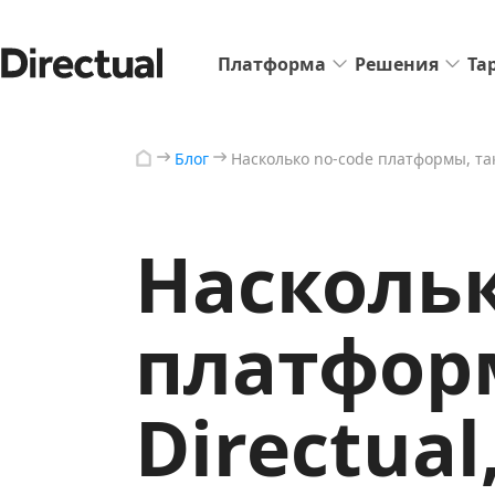
Платформа
Решения
Та
Блог
Насколько no-code платформы, та
Наскольк
платформ
Directua