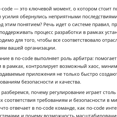
-code — это ключевой момент, о котором стоит п
и усилия обернулись неприятными последствиями
д этим понятием? Речь идет о системе правил, п
поддерживать процесс разработки в рамках уста
одимо для того, чтобы все соответствовало отра
лям вашей организации.
ание в no-code выполняет роль арбитра: помогае
и в рамках, контролирует возможный хаос, мини
оздаваемые приложения не только быстро создают
ованиям безопасности и качества.
 разберемся, почему регулирование играет столь
х соответствия требованиям и безопасности в ми
 что отвечает в no-code команде, как no-code инте
темами и почему возможность масштабирования