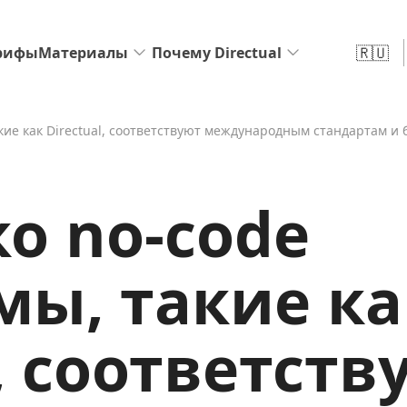
🇷🇺
рифы
Материалы
Почему Directual
кие как Directual, соответствуют международным стандартам и
о no-code
ы, такие ка
l, соответств