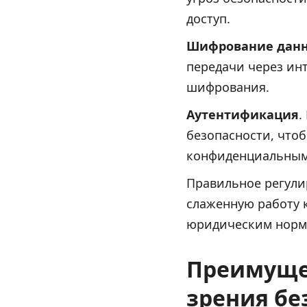
доступ.
Шифрование дан
передачи через ин
шифрования.
Аутентификация
.
безопасности, чтоб
конфиденциальным
Правильное регули
слаженную работу к
юридическим норма
Преимущес
зрения бе