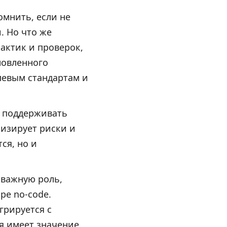
омнить, если не
. Но что же
рактик и проверок,
новленного
слевым стандартам и
т поддерживать
мизирует риски и
ся, но и
 важную роль,
ре no-code.
грируется с
 имеет значение.