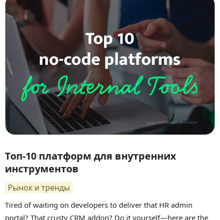
Топ-10 платформ для внутренних
инструментов
Рынок и тренды
Tired of waiting on developers to deliver that HR admin
portal? That crusty CRM addon? Do it yourself—here are the