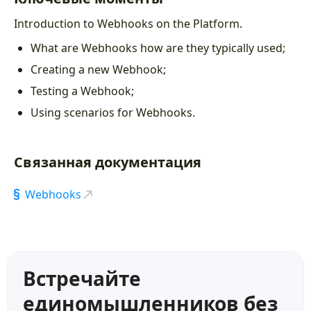
Вебхуки
3:59
Introduction to Webhooks on the Platform.
Фильтрация и сортировка
3:50
What are Webhooks how are they typically used;
Параметры запросов
5:38
Creating a new Webhook;
Testing a Webhook;
Web-pages
Using scenarios for Webhooks.
Настройка интерфейса
4:49
Основные настройки веб-страниц
10:03
Связанная документация
Формы
12:59
Webhooks
Карточки и таблицы
9:22
Кнопки действий
29:06
Встречайте
Параметры и подстраницы
19:24
единомышленников без
Фильтры для карточек/таблиц
1:50