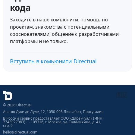
кода
Scenarios
Заходите в наше комьюнити: помощь по
Основы сценариев Directual
14:54
проектам, знакомства с потенциальными
сооснователями, общение с разработчиками
Глобальные и контекстные переменные
6:56
платформы и не только.
Настройка шагов. Часть 1
10:13
Вступить в комьюнити Directual
Настройка шагов. Часть 2
7:43
Работа с массивами
8:02
Работа с датами
11:03
🇷🇺
Скоро добавим ещё материалы…
© 2026 Directual
Авеню Дуке де Луле, 12, 1050-093 Лиссабон, Португалия
В России сервис предоставляет ООО «Дирекчуал» (ИНН
7743927983) — 109316, г. Москва, ул. Талалихина, д. 41,
стр. 9
hello@directual.com