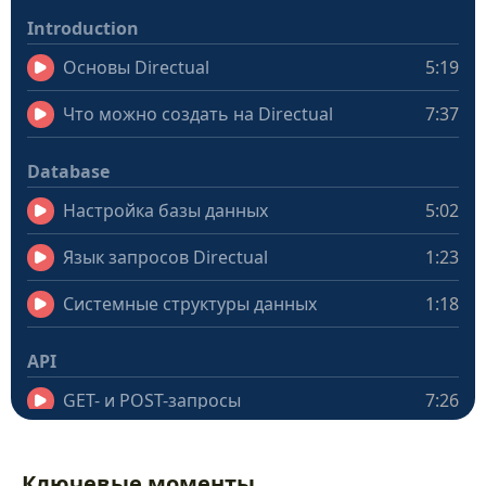
Introduction
Основы Directual
5:19
Что можно создать на Directual
7:37
Database
Настройка базы данных
5:02
Язык запросов Directual
1:23
Системные структуры данных
1:18
API
GET- и POST-запросы
7:26
Ролевой доступ и безопасность
4:44
Ключевые моменты