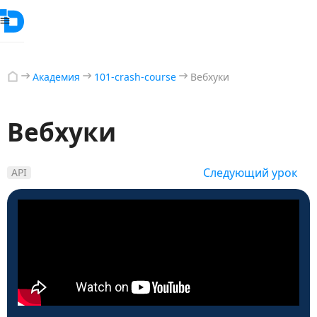
Академия
101-crash-course
Вебхуки
Вебхуки
Следующий урок
API