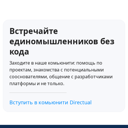
Фильтры для карточек/таблиц
1:50
Scenarios
Встречайте
Основы сценариев Directual
14:54
единомышленников без
Глобальные и контекстные переменные
6:56
кода
Настройка шагов. Часть 1
10:13
Заходите в наше комьюнити: помощь по
проектам, знакомства с потенциальными
Настройка шагов. Часть 2
7:43
сооснователями, общение с разработчиками
платформы и не только.
Работа с массивами
8:02
Работа с датами
11:03
Вступить в комьюнити Directual
Скоро добавим ещё материалы…