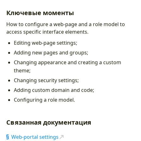
Ролевой доступ и безопасность
4:44
Ключевые моменты
Вебхуки
3:59
How to configure a web-page and a role model to
Фильтрация и сортировка
3:50
access specific interface elements.
Editing web-page settings;
Параметры запросов
5:38
Adding new pages and groups;
Web-pages
Changing appearance and creating a custom
theme;
Настройка интерфейса
4:49
Changing security settings;
Основные настройки веб-страниц
10:03
Adding custom domain and code;
Формы
12:59
Configuring a role model.
Карточки и таблицы
9:22
Связанная документация
Кнопки действий
29:06
Web-portal settings
Параметры и подстраницы
19:24