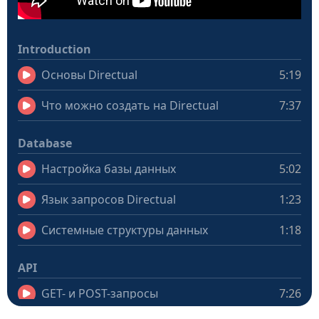
Introduction
Основы Directual
5:19
Что можно создать на Directual
7:37
Database
Настройка базы данных
5:02
Язык запросов Directual
1:23
Системные структуры данных
1:18
API
GET- и POST-запросы
7:26